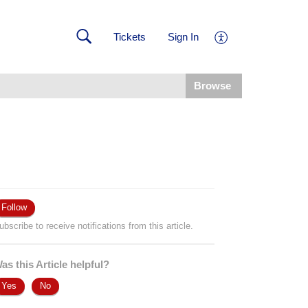
Tickets
Sign In
Browse
Follow
ubscribe to receive notifications from this article.
as this Article helpful?
Yes
No